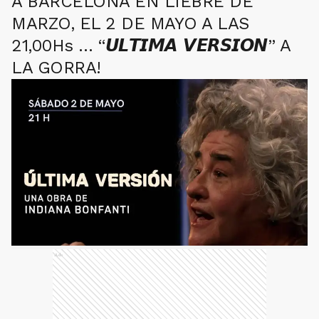
A BARCELONA EN LIEBRE DE
MARZO, EL 2 DE MAYO A LAS
21,00Hs … “𝙐𝙇𝙏𝙄𝙈𝘼 𝙑𝙀𝙍𝙎𝙄𝙊𝙉” A
LA GORRA!
Ads