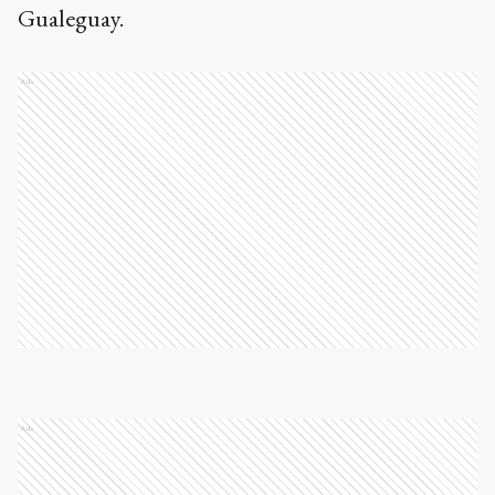
Gualeguay.
Ads
Ads