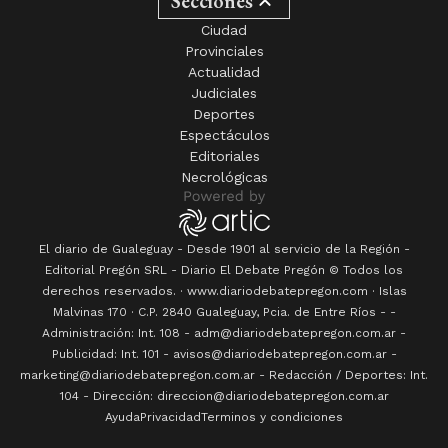
Secciones
Ciudad
Provinciales
Actualidad
Judiciales
Deportes
Espectáculos
Editoriales
Necrológicas
El diario de Gualeguay - Desde 1901 al servicio de la Región -
Editorial Pregón SRL
- Diario
El Debate Pregón
© Todos los
derechos reservados. · www.
diariodebatepregon.com
·
Islas
Malvinas 170
· C.P.
2840
Gualeguay
, Pcia. de
Entre Ríos
-
-
Administración: Int. 108 - adm@diariodebatepregon.com.ar -
Publicidad: Int. 101 - avisos@diariodebatepregon.com.ar -
marketing@diariodebatepregon.com.ar - Redacción / Deportes: Int.
104 - Dirección: direccion@diariodebatepregon.com.ar
Ayuda
Privacidad
Terminos y condiciones