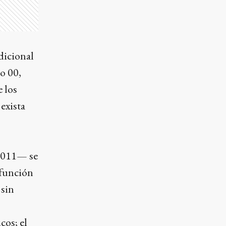
dicional
o 00,
e los
 exista
 2011— se
 función
 sin
cos; el