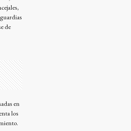
cejales,
 guardias
se de
sadas en
enta los
miento.