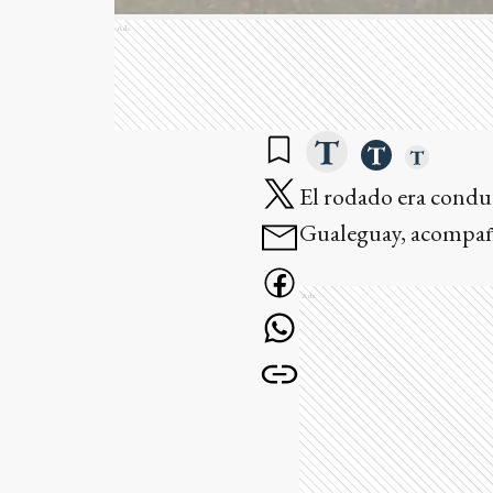
Ads
El rodado era condu
Gualeguay, acompaña
Ads