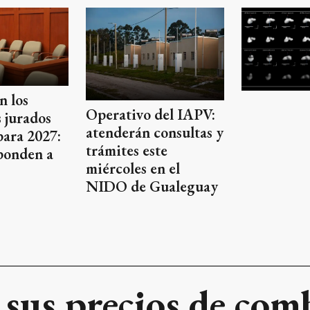
n los
Operativo del IAPV:
 jurados
atenderán consultas y
para 2027:
trámites este
ponden a
miércoles en el
NIDO de Gualeguay
ó sus precios de com