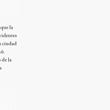
 que la
videntes
la ciudad
hú.
 de la
s