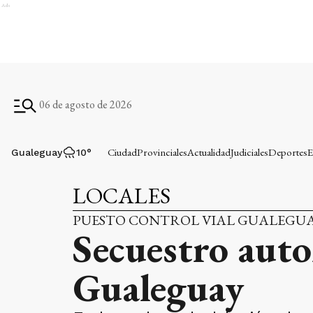
Ads
06 de agosto de 2026
Ciudad
Provinciales
Actualidad
Judiciales
Deportes
E
Gualeguay
10
°
LOCALES
PUESTO CONTROL VIAL GUALEGU
Secuestro auto
Gualeguay