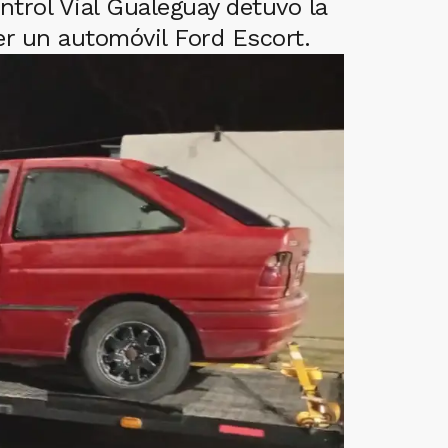
trol Vial Gualeguay detuvo la
er un automóvil Ford Escort.