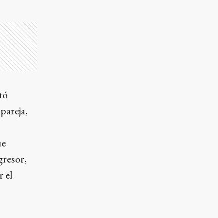
tó
pareja,
ue
gresor,
r el