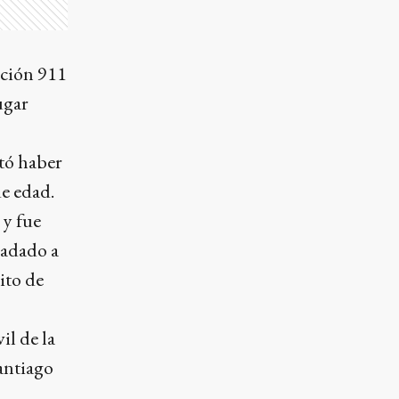
cción 911
ugar
stó haber
de edad.
 y fue
ladado a
ito de
il de la
antiago