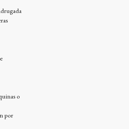
madrugada
eras
re
quinas o
en por