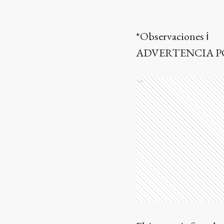
*Observaciones ℹ️
ADVERTENCIA P
Ads