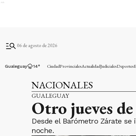
Ads
06 de agosto de 2026
Ciudad
Provinciales
Actualidad
Judiciales
Deportes
E
Gualeguay
14
°
NACIONALES
GUALEGUAY
Otro jueves de
Desde el Barómetro Zárate se i
noche.