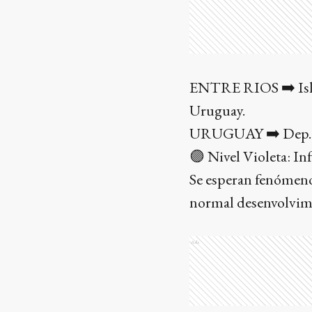
ENTRE RIOS ➡️ Islas
Uruguay.
URUGUAY ➡️ Dep. So
🟣 Nivel Violeta: In
Se esperan fenómeno
normal desenvolvimie
Ads