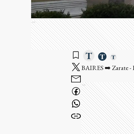
Ads
BAIRES ➡️ Zarate - 
Ads