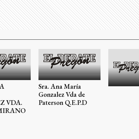
A
Sra. Ana María
Gonzalez Vda de
Z VDA.
Paterson Q.E.P.D
MIRANO