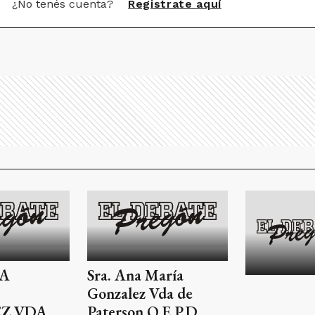
¿No tenés cuenta?
Registrate aquí
A
Sra. Ana María
Gonzalez Vda de
Z VDA.
Paterson Q.E.P.D