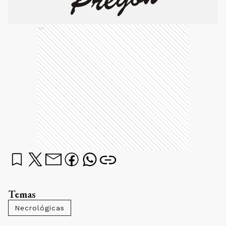
Ads
Temas
Necrológicas