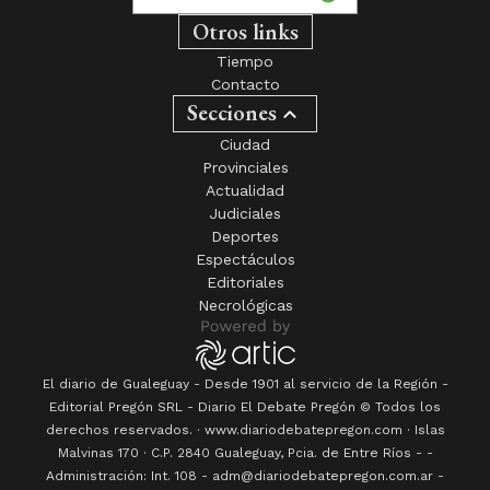
Otros links
Tiempo
Contacto
Secciones
Ciudad
Provinciales
Actualidad
Judiciales
Deportes
Espectáculos
Editoriales
Necrológicas
El diario de Gualeguay - Desde 1901 al servicio de la Región -
Editorial Pregón SRL
- Diario
El Debate Pregón
© Todos los
derechos reservados. · www.
diariodebatepregon.com
·
Islas
Malvinas 170
· C.P.
2840
Gualeguay
, Pcia. de
Entre Ríos
-
-
Administración: Int. 108 - adm@diariodebatepregon.com.ar -