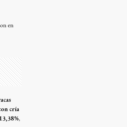
ron en
vacas
con cría
13,38%
,