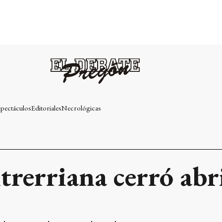
pectáculos
Editoriales
Necrológicas
trerriana cerró abri