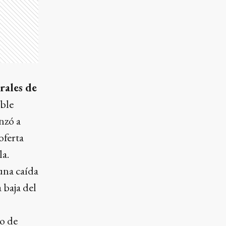
rales de
ble
nzó a
oferta
la.
una caída
 baja del
o de