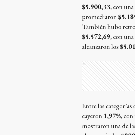
$5.900,33
, con un
promediaron
$5.18
También hubo retroce
$5.572,69
, con una
alcanzaron los
$5.0
Ads
Entre las categorías
cayeron
1,97%
, co
mostraron una de las