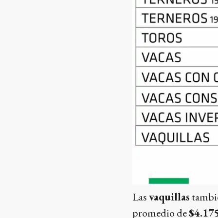
Las
vaquillas
tambié
promedio de
$4.17