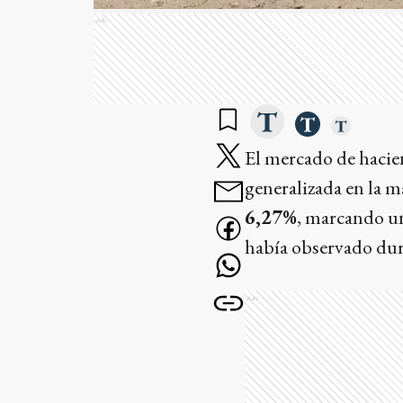
Ads
El mercado de hacien
generalizada en la m
6,27%
, marcando un
había observado dura
Ads