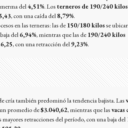
a merma del
4,51%
. Los
terneros de 190/240 kilos
5,43
, con una caída del
8,79%
.
sos en las terneras: las de
150/180 kilos
se ubica
 baja del
6,94%
, mientras que las de
190/240 kilos
16,25
, con una retracción del
9,23%
.
 de cría también predominó la tendencia bajista. Las
n un promedio de
$3.040,62
, mientras que las
vacas 
 mayores retracciones del período, con una baja del