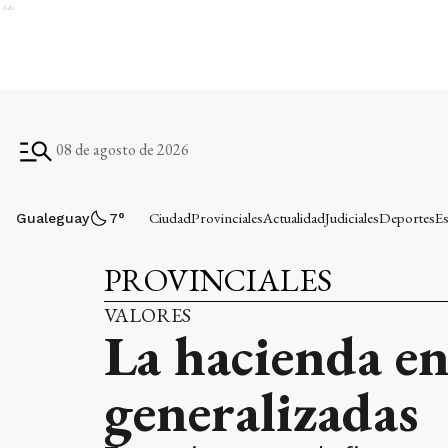
Ads
08 de agosto de 2026
Ciudad
Provinciales
Actualidad
Judiciales
Deportes
Es
Gualeguay
7
°
PROVINCIALES
VALORES
La hacienda en
generalizadas