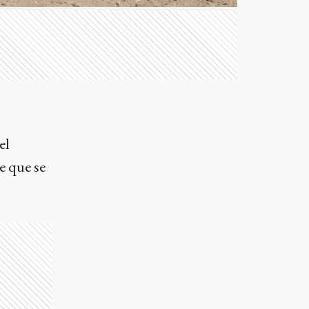
el
e que se