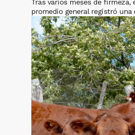
Tras varios meses de firmeza,
promedio general registró una 