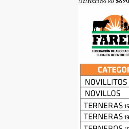
alcanzando los
$890