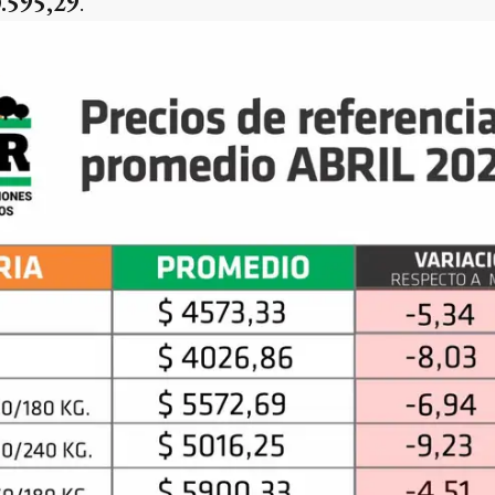
.595,29
.