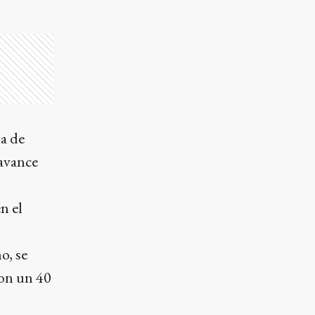
a de
 avance
n el
o, se
con un 40