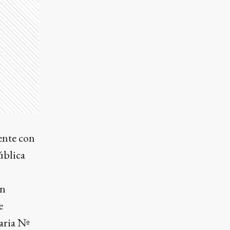
ente con
ública
en
e
aria Nº