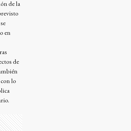
ión de la
previsto
 se
do en
ras
ectos de
también
 con lo
lica
rio.