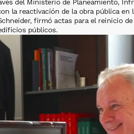
avés del Ministerio de Planeamiento, Infr
 la reactivación de la obra pública en l
Schneider, firmó actas para el reinicio d
dificios públicos.