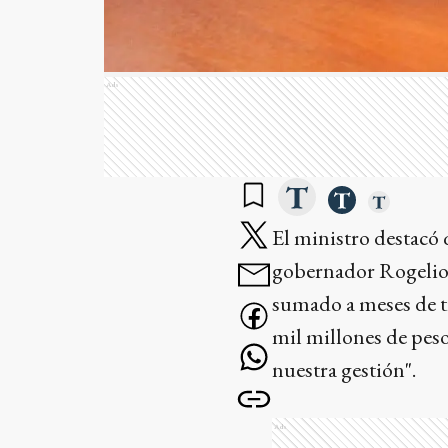
Ads
El ministro destacó q
gobernador Rogelio F
sumado a meses de tr
mil millones de peso
nuestra gestión".
Ads