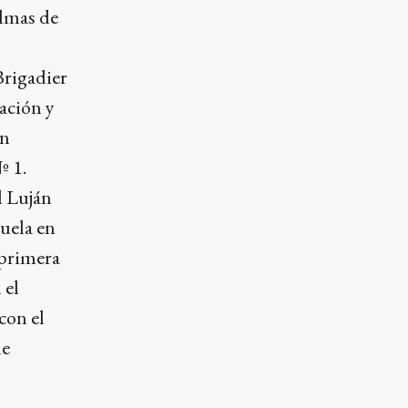
almas de
Brigadier
ación y
an
º 1.
l Luján
uela en
 primera
 el
con el
de