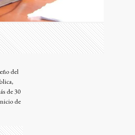
peño del
blica,
más de 30
nicio de