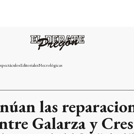
spectáculos
Editoriales
Necrológicas
núan las reparacion
ntre Galarza y Cre