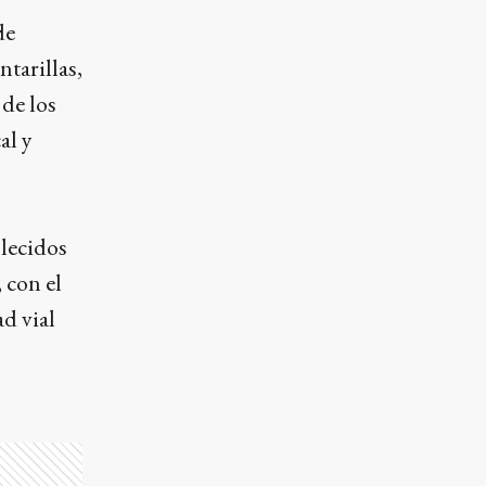
de
tarillas,
de los
al y
lecidos
 con el
ad vial