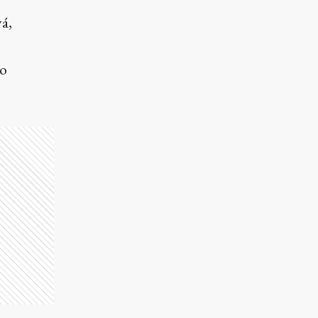
á,
to