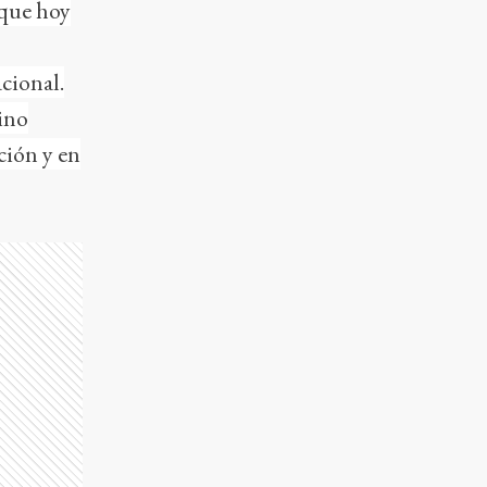
 que hoy
cional.
sino
ción y en