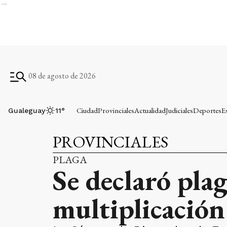
Ads
08 de agosto de 2026
Ciudad
Provinciales
Actualidad
Judiciales
Deportes
E
Gualeguay
11
°
PROVINCIALES
PLAGA
Se declaró plag
multiplicación