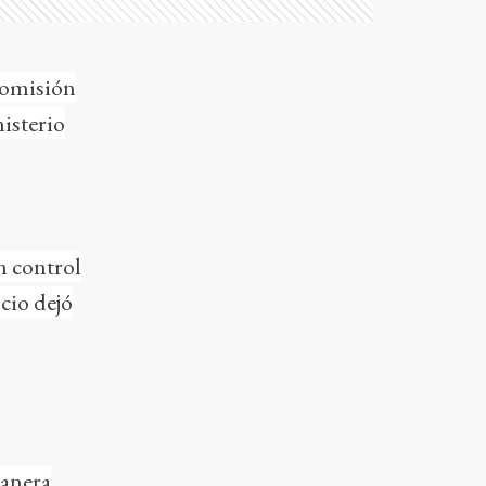
 Comisión
isterio
in control
cio dejó
manera