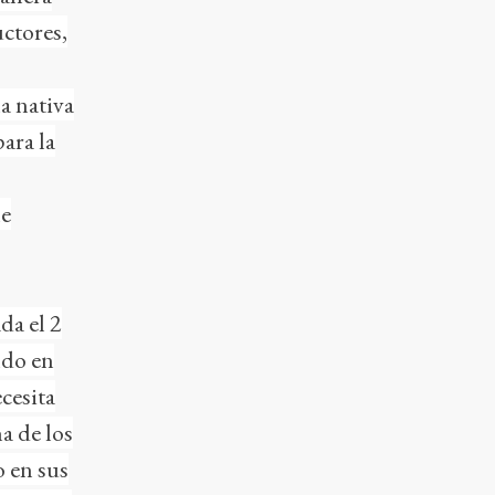
ctores,
a nativa
ara la
ne
da el 2
ndo en
cesita
a de los
o en sus