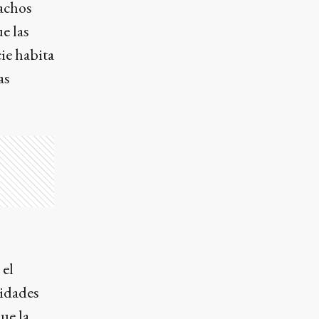
achos
e las
ie habita
as
 el
ridades
ue la