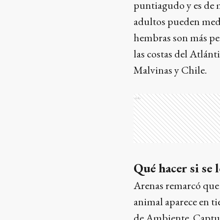
puntiagudo y es de 
adultos pueden medir
hembras son más pequ
las costas del Atlánt
Malvinas y Chile.
Ads
Qué hacer si se 
Arenas remarcó que e
animal aparece en tie
de Ambiente. Captura