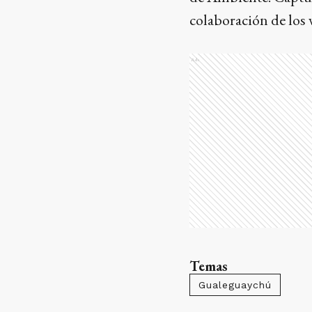
colaboración de los v
Ads
Temas
Gualeguaychú