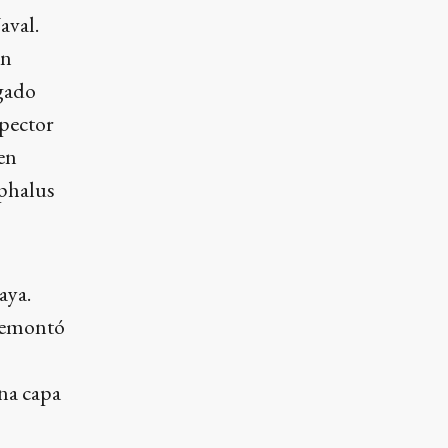
aval.
én
gado
spector
en
ephalus
aya.
 remontó
na capa