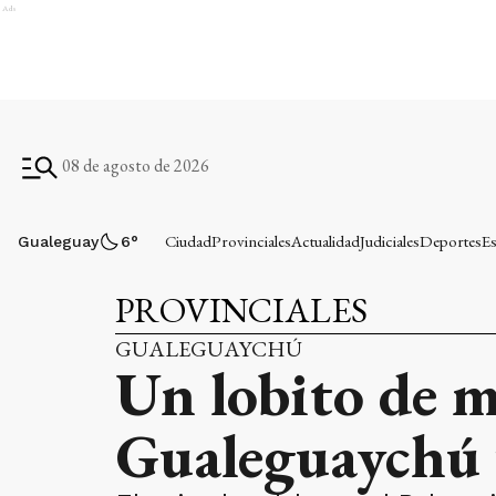
Ads
08 de agosto de 2026
Ciudad
Provinciales
Actualidad
Judiciales
Deportes
Es
Gualeguay
6
°
PROVINCIALES
GUALEGUAYCHÚ
Un lobito de m
Gualeguaychú y