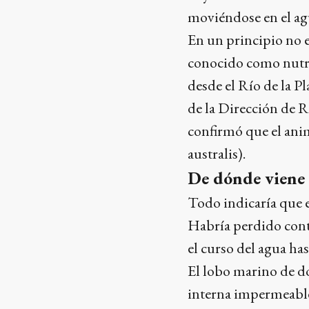
moviéndose en el agu
En un principio no e
conocido como nutri
desde el Río de la Pl
de la Dirección de R
confirmó que el ani
australis).
De dónde viene y
Todo indicaría que e
Habría perdido conta
el curso del agua ha
El lobo marino de do
interna impermeable 