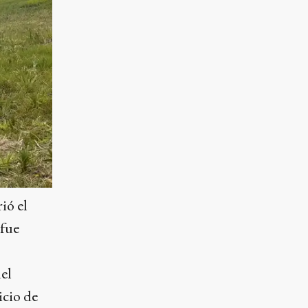
ió el
 fue
del
icio de