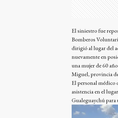
El siniestro fue rep
Bomberos Voluntario
dirigió al lugar del
nuevamente en posic
una mujer de 60 años
Miguel, provincia d
El personal médico 
asistencia en el luga
Gualeguaychú para u