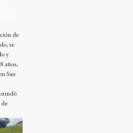
ación de
do, se
do y
8 años,
 en San
 brindó
o de