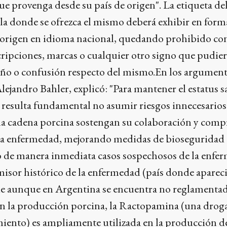
ue provenga desde su país de origen". La etiqueta de
a donde se ofrezca el mismo deberá exhibir en forma
de origen en idioma nacional, quedando prohibido co
scripciones, marcas o cualquier otro signo que pudie
año o confusión respecto del mismo.En los argument
lejandro Bahler, explicó: "Para mantener el estatus s
s, resulta fundamental no asumir riesgos innecesarios
e la cadena porcina sostengan su colaboración y com
 la enfermedad, mejorando medidas de bioseguridad 
do de manera inmediata casos sospechosos de la enfe
isor histórico de la enfermedad (país donde apareci
que aunque en Argentina se encuentra no reglamentad
"en la producción porcina, la Ractopamina (una drog
iento) es ampliamente utilizada en la producción d