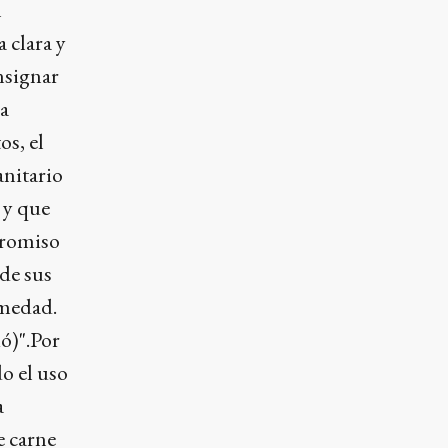
l
 clara y
nsignar
ra
os, el
anitario
 y que
promiso
de sus
rmedad.
ó)".Por
o el uso
a
e carne