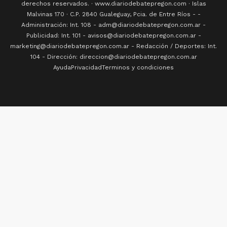
derechos reservados. · www.
diariodebatepregon.com
·
Islas
Malvinas 170
· C.P.
2840
Gualeguay
, Pcia. de
Entre Ríos
-
-
Administración: Int. 108 - adm@diariodebatepregon.com.ar -
Publicidad: Int. 101 - avisos@diariodebatepregon.com.ar -
marketing@diariodebatepregon.com.ar - Redacción / Deportes: Int.
104 - Dirección: direccion@diariodebatepregon.com.ar
Ayuda
Privacidad
Terminos y condiciones