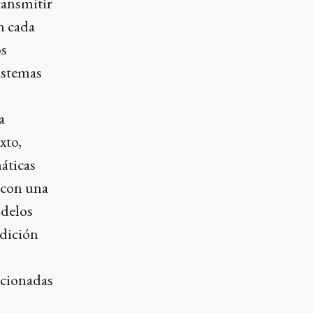
ransmitir
en cada
os
sistemas
a
xto,
áticas
a con una
odelos
ndición
acionadas