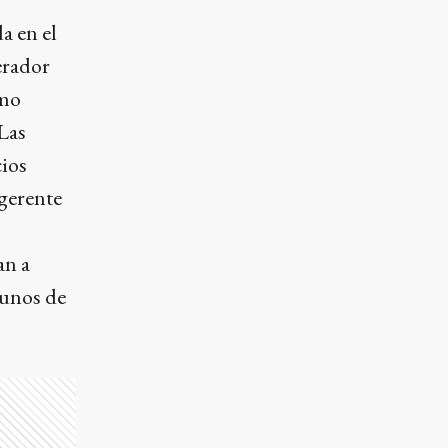
a en el
erador
omo
 Las
ios
gerente
an a
gunos de