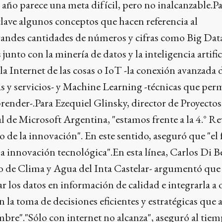
l año parece una meta difícil, pero no inalcanzable.P
 clave algunos conceptos que hacen referencia al
andes cantidades de números y cifras como Big Dat
 junto con la minería de datos y la inteligencia artific
la Internet de las cosas o IoT -la conexión avanzada 
as y servicios- y Machine Learning -técnicas que per
ender-.Para Ezequiel Glinsky, director de Proyectos
l de Microsoft Argentina, "estamos frente a la 4.° R
o de la innovación". En este sentido, aseguró que "el
a innovación tecnológica".En esta línea, Carlos Di Be
to de Clima y Agua del Inta Castelar- argumentó que 
r los datos en información de calidad e integrarla a 
n la toma de decisiones eficientes y estratégicas que
mbre"."Sólo con internet no alcanza", aseguró al tie