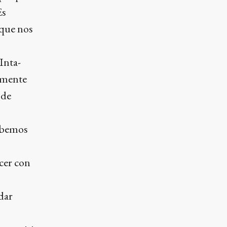
Es
 que nos
Inta-
tamente
 de
ebemos
cer con
dar