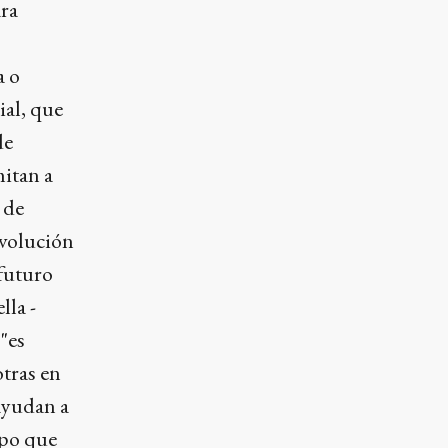
ara
a o
ial, que
de
mitan a
 de
evolución
 futuro
lla -
"es
otras en
 ayudan a
mpo que