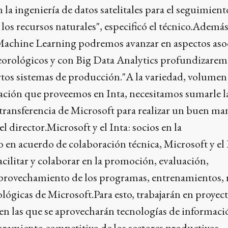
 la ingeniería de datos satelitales para el seguimient
y los recursos naturales", especificó el técnico.Ademá
Machine Learning podremos avanzar en aspectos aso
eorológicos y con Big Data Analytics profundizarem
rtos sistemas de producción."A la variedad, volumen
ación que proveemos en Inta, necesitamos sumarle l
y transferencia de Microsoft para realizar un buen ma
l director.Microsoft y el Inta: socios en la
en acuerdo de colaboración técnica, Microsoft y el
ilitar y colaborar en la promoción, evaluación,
rovechamiento de los programas, entrenamientos, 
lógicas de Microsoft.Para esto, trabajarán en proyec
en las que se aprovecharán tecnologías de informació
oramiento competitivo de los sectores productivos