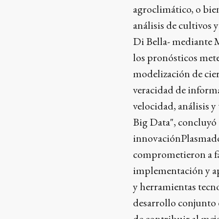
agroclimático, o bien
análisis de cultivos 
Di Bella- mediante 
los pronósticos met
modelización de cie
veracidad de inform
velocidad, análisis 
Big Data", concluyó e
innovaciónPlasmado 
comprometieron a fac
implementación y ap
y herramientas tecno
desarrollo conjunto 
de contribuir al mej