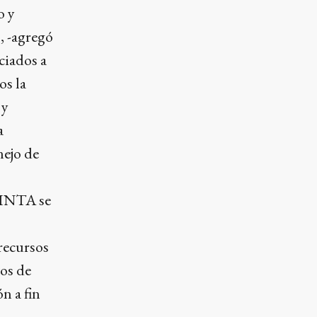
o y
s, -agregó
ciados a
os la
 y
a
nejo de
 INTA se
recursos
tos de
n a fin