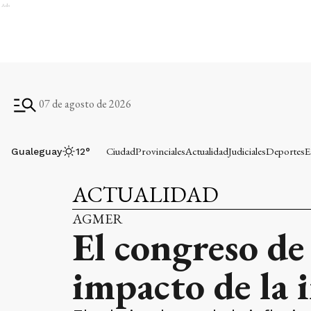
Ads
07 de agosto de 2026
Ciudad
Provinciales
Actualidad
Judiciales
Deportes
E
Gualeguay
12
°
ACTUALIDAD
AGMER
El congreso de
impacto de la i