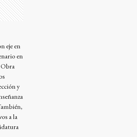
n eje en
cenario en
o Obra
os
ección y
Enseñanza
 También,
os a la
idatura