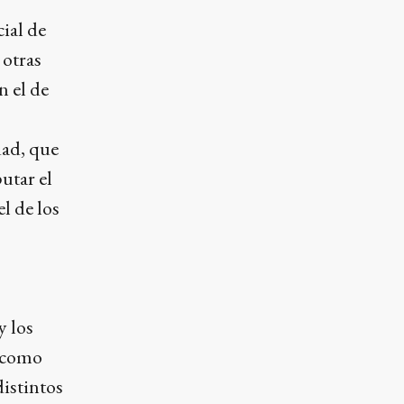
ial de
 otras
n el de
dad, que
putar el
el de los
y los
, como
distintos