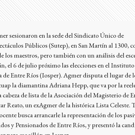
er sesionaron en la sede del Sindicato Único de
ctáculos Públicos (Sutep), en San Martín al 1300, co
 de los maestros, pero también con un análisis del es
án, el 6 de julio próximo las elecciones en el Institut
ia de Entre Ríos (Iosper). Agmer disputa el lugar de l
cuap la diamantina Adriana Hepp, que va por la reel
 cabeza de lista de la Asociación del Magisterio de 
ar Reato, un exAgmer de la histórica Lista Celeste.
ocente busca arrancarle la representación de los pasiv
dos y Pensionados de Entre Ríos, y presentó la cand
z para ese sillón en Iosper.