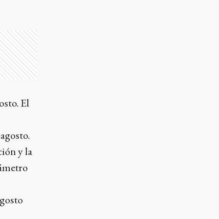
osto. El
 agosto.
ción y la
rámetro
agosto