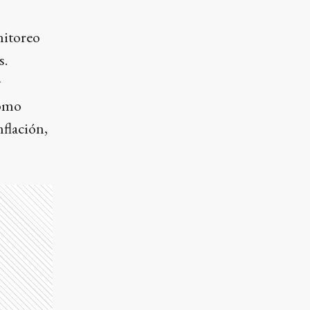
nitoreo
s.
y
como
nflación,