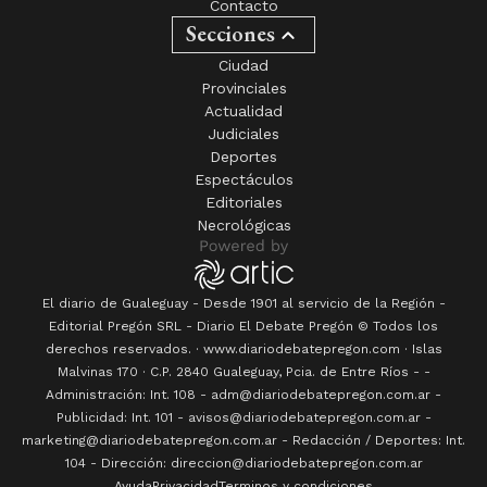
Contacto
Secciones
Ciudad
Provinciales
Actualidad
Judiciales
Deportes
Espectáculos
Editoriales
Necrológicas
El diario de Gualeguay - Desde 1901 al servicio de la Región -
Editorial Pregón SRL
- Diario
El Debate Pregón
© Todos los
derechos reservados. · www.
diariodebatepregon.com
·
Islas
Malvinas 170
· C.P.
2840
Gualeguay
, Pcia. de
Entre Ríos
-
-
Administración: Int. 108 - adm@diariodebatepregon.com.ar -
Publicidad: Int. 101 - avisos@diariodebatepregon.com.ar -
marketing@diariodebatepregon.com.ar - Redacción / Deportes: Int.
104 - Dirección: direccion@diariodebatepregon.com.ar
Ayuda
Privacidad
Terminos y condiciones