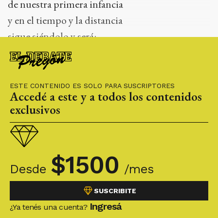
de nuestra primera infancia
y en el tiempo y la distancia
sigue siéndolo y será:
el libro está más allá
de la mera circunstancia.
ESTE CONTENIDO ES SOLO PARA SUSCRIPTORES
Accedé a este y a todos los contenidos
exclusivos
$
1500
Desde
/mes
SUSCRIBITE
Ingresá
¿Ya tenés una cuenta?