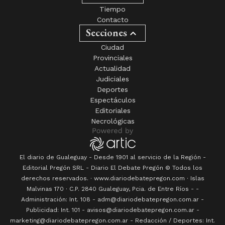
Tiempo
Contacto
Secciones
Ciudad
Provinciales
Actualidad
Judiciales
Deportes
Espectáculos
Editoriales
Necrológicas
El diario de Gualeguay - Desde 1901 al servicio de la Región -
Editorial Pregón SRL
- Diario
El Debate Pregón
© Todos los
derechos reservados. · www.
diariodebatepregon.com
·
Islas
Malvinas 170
· C.P.
2840
Gualeguay
, Pcia. de
Entre Ríos
-
-
Administración: Int. 108 - adm@diariodebatepregon.com.ar -
Publicidad: Int. 101 - avisos@diariodebatepregon.com.ar -
marketing@diariodebatepregon.com.ar - Redacción / Deportes: Int.