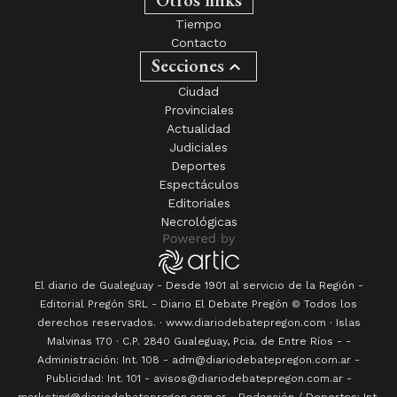
Tiempo
Contacto
Secciones
Ciudad
Provinciales
Actualidad
Judiciales
Deportes
Espectáculos
Editoriales
Necrológicas
El diario de Gualeguay - Desde 1901 al servicio de la Región -
Editorial Pregón SRL
- Diario
El Debate Pregón
© Todos los
derechos reservados. · www.
diariodebatepregon.com
·
Islas
Malvinas 170
· C.P.
2840
Gualeguay
, Pcia. de
Entre Ríos
-
-
Administración: Int. 108 - adm@diariodebatepregon.com.ar -
Publicidad: Int. 101 - avisos@diariodebatepregon.com.ar -
marketing@diariodebatepregon.com.ar - Redacción / Deportes: Int.