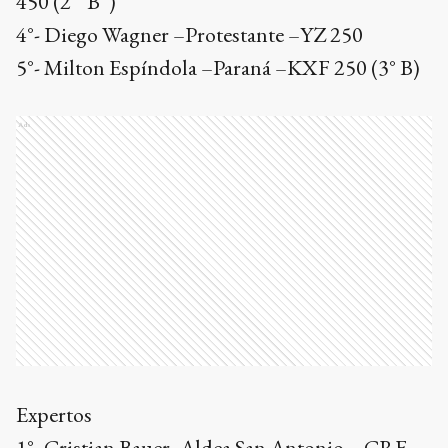
450 (2°”B”)
4°- Diego Wagner –Protestante –YZ 250
5°- Milton Espíndola –Paraná –KXF 250 (3° B)
Ads
Expertos
1°- Cristian Bauer- Aldea San Antonio – CRF