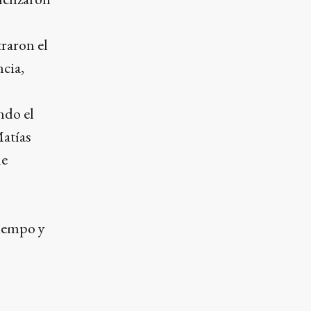
raron el
cia,
ndo el
Matías
de
tiempo y