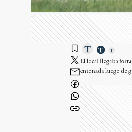
Ads
El local llegaba fort
entonada luego de go
Ads