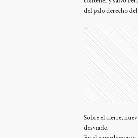
contener y salvó Fer
del palo derecho del
Ads
Sobre el cierre, nu
desviado.
En el complemento c