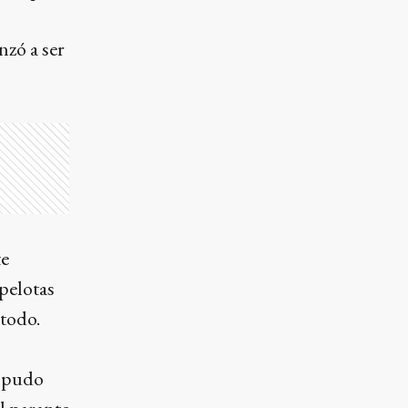
nzó a ser
te
pelotas
todo.
o pudo