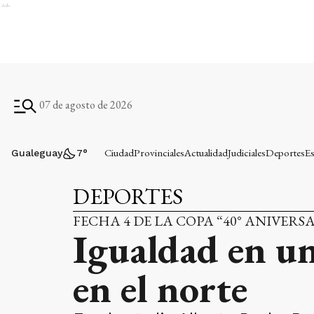
Ads
07 de agosto de 2026
Ciudad
Provinciales
Actualidad
Judiciales
Deportes
Es
Gualeguay
7
°
DEPORTES
FECHA 4 DE LA COPA “40° ANIVER
Igualdad en un
en el norte