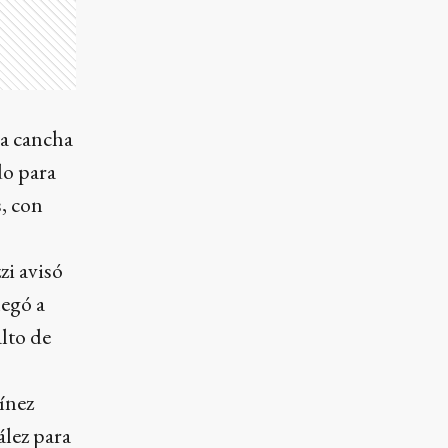
la cancha
do para
, con
zi avisó
legó a
lto de
ínez
ález para