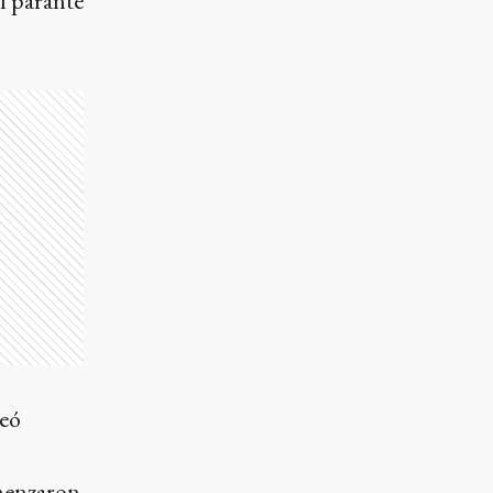
l parante
ceó
omenzaron