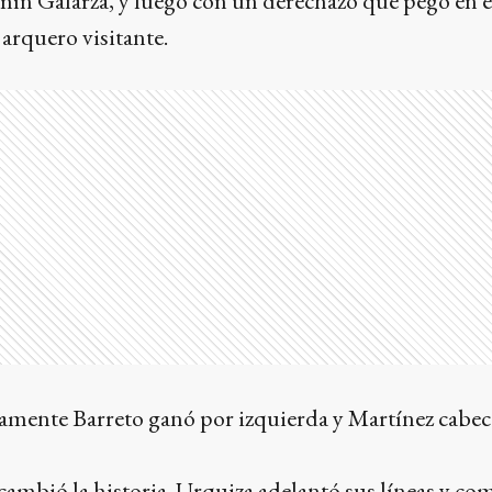
mín Galarza, y luego con un derechazo que pegó en e
 arquero visitante.
evamente Barreto ganó por izquierda y Martínez cabe
ambió la historia. Urquiza adelantó sus líneas y c