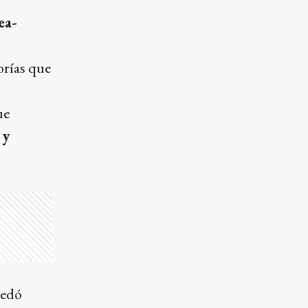
ea-
orías que
ue
 y
uedó