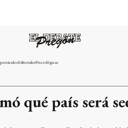
pectáculos
Editoriales
Necrológicas
mó qué país será s