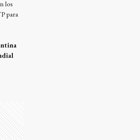
n los
TP para
entina
ndial