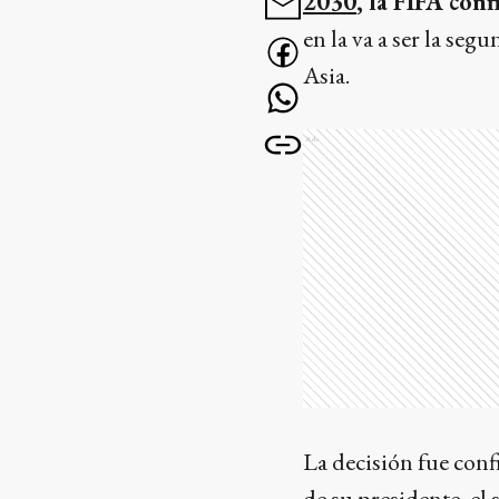
2030
, la FIFA con
en la va a ser la seg
Asia.
Ads
La decisión fue con
de su presidente, el