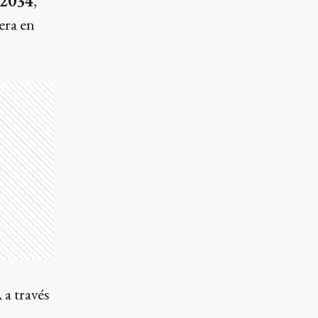
 2034
,
era en
A
a través