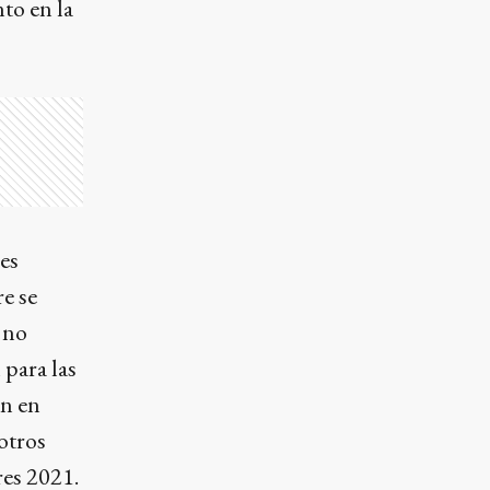
to en la
es
e se
o no
 para las
an en
otros
res 2021.