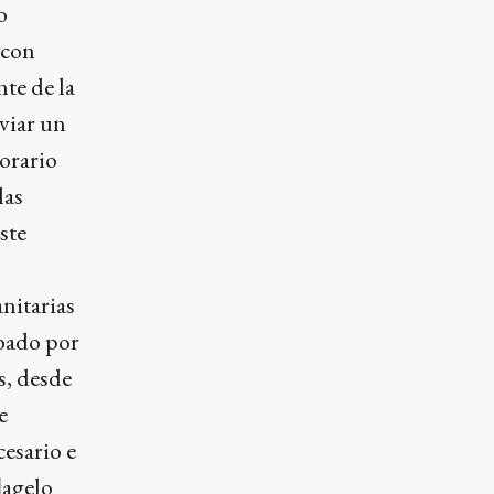
o
 con
nte de la
viar un
horario
las
ste
nitarias
bado por
s, desde
e
cesario e
lagelo