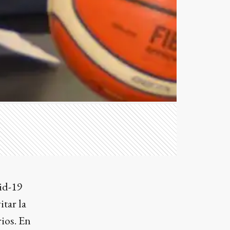
vid-19
tar la
rios. En