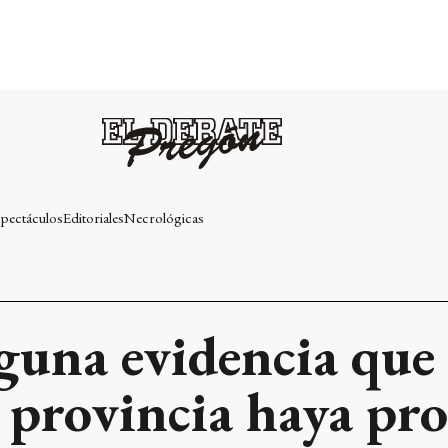
pectáculos
Editoriales
Necrológicas
guna evidencia que 
la provincia haya pr