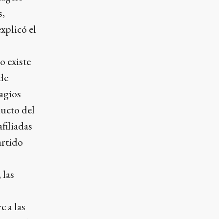
s,
explicó el
 existe
de
agios
ducto del
filiadas
artido
 las
 a las