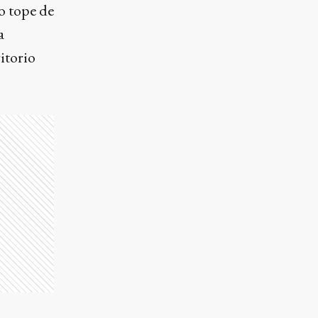
o tope de
a
ritorio