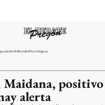
pectáculos
Editoriales
Necrológicas
 Maidana, positivo
hay alerta