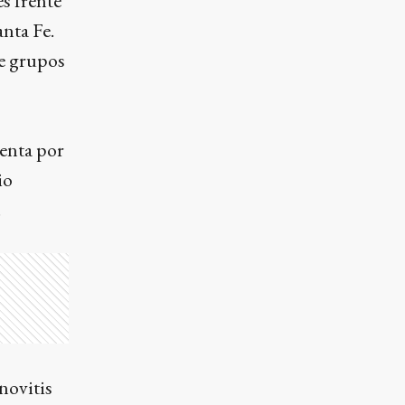
es frente
nta Fe.
de grupos
uenta por
io
.
novitis