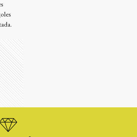
es
goles
tada.