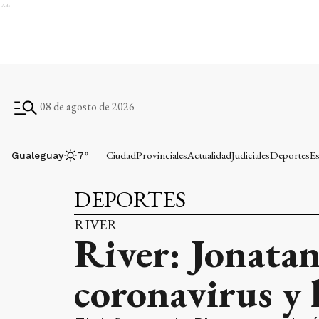
Ads
08 de agosto de 2026
Ciudad
Provinciales
Actualidad
Judiciales
Deportes
Es
Gualeguay
7
°
DEPORTES
RIVER
River: Jonatan
coronavirus y 