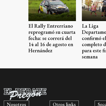
El Rally Entrerriano
La Liga
reprogramó su cuarta
Departame
fecha: se correrá del
confirmó el
14 al 16 de agosto en
completo d
Hernández
para este f
semana
Nosotros
Otros links
Sec