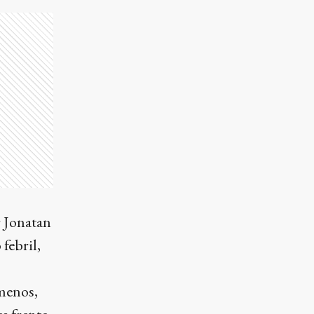
r Jonatan
febril,
 menos,