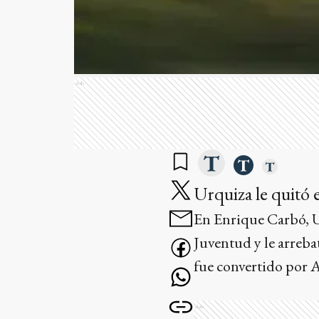
Ads
Urquiza le quitó e
En Enrique Carbó, U
Juventud y le arrebat
fue convertido por 
Ads