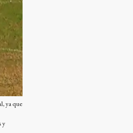
l, ya que
s y