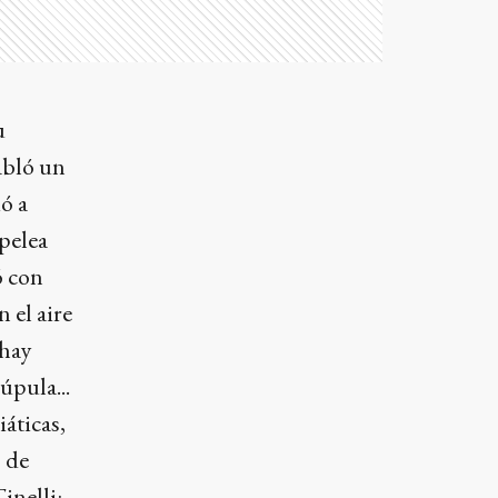
u
abló un
ió a
 pelea
ó con
 el aire
 hay
úpula...
áticas,
 de
inelli: