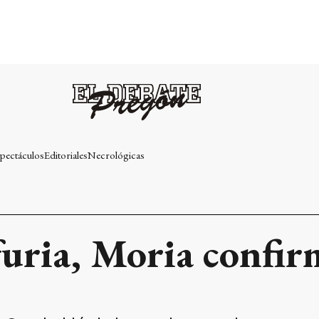
pectáculos
Editoriales
Necrológicas
furia, Moria confir