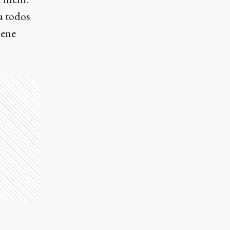
a todos
iene