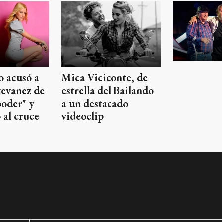
 acusó a
Mica Viciconte, de
evanez de
estrella del Bailando
poder" y
a un destacado
ó al cruce
videoclip