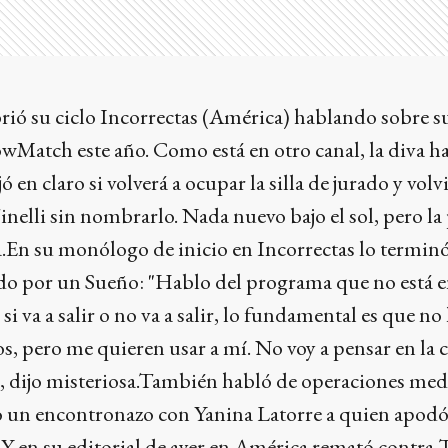
rió su ciclo Incorrectas (América) hablando sobre s
wMatch este año. Como está en otro canal, la diva h
ó en claro si volverá a ocupar la silla de jurado y volv
nelli sin nombrarlo. Nada nuevo bajo el sol, pero la
.En su monólogo de inicio en Incorrectas lo termin
ndo por un Sueño: "Hablo del programa que no está en
si va a salir o no va a salir, lo fundamental es que no
, pero me quieren usar a mí. No voy a pensar en la c
 dijo misteriosa.También habló de operaciones medi
vo un encontronazo con Yanina Latorre a quien apodó
 Y en su editorial de ayer en América remató contra T