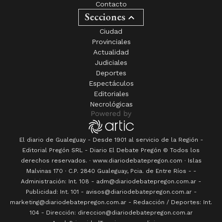
Contacto
Secciones
Ciudad
Provinciales
Actualidad
Judiciales
Deportes
Espectáculos
Editoriales
Necrológicas
El diario de Gualeguay - Desde 1901 al servicio de la Región -
Editorial Pregón SRL
- Diario
El Debate Pregón
© Todos los
derechos reservados. · www.
diariodebatepregon.com
·
Islas
Malvinas 170
· C.P.
2840
Gualeguay
, Pcia. de
Entre Ríos
-
-
Administración: Int. 108 - adm@diariodebatepregon.com.ar -
Publicidad: Int. 101 - avisos@diariodebatepregon.com.ar -
marketing@diariodebatepregon.com.ar - Redacción / Deportes: Int.
104 - Dirección: direccion@diariodebatepregon.com.ar