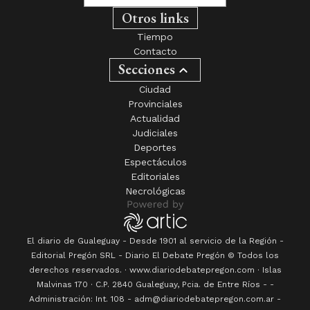
Otros links
Tiempo
Contacto
Secciones
Ciudad
Provinciales
Actualidad
Judiciales
Deportes
Espectáculos
Editoriales
Necrológicas
El diario de Gualeguay - Desde 1901 al servicio de la Región -
Editorial Pregón SRL
- Diario
El Debate Pregón
© Todos los
derechos reservados. · www.
diariodebatepregon.com
·
Islas
Malvinas 170
· C.P.
2840
Gualeguay
, Pcia. de
Entre Ríos
-
-
Administración: Int. 108 - adm@diariodebatepregon.com.ar -