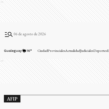
Ads
06 de agosto de 2026
Ciudad
Provinciales
Actualidad
Judiciales
Deportes
E
Gualeguay
16
°
Ads
AFIP