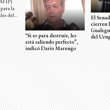
(AFIP)
 para la
les del
El Senad
nio 2024.
cierren 
Gualegu
"Si es para destruir, les
del Uru
está saliendo perfecto”,
indicó Darío Marengo