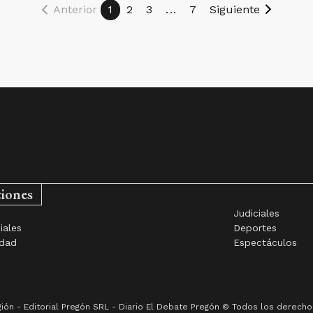
Anterior
1
2
3
...
7
Siguiente
ciones
Judiciales
iales
Deportes
idad
Espectáculos
gión -
Editorial Pregón SRL
- Diario
El Debate Pregón
© Todos los derechos