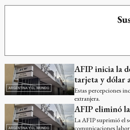
Sus
AFIP inicia la 
tarjeta y dólar
ARGENTINA Y EL MUNDO
Estas percepciones in
extranjera.
AFIP eliminó la
La AFIP suprimió el se
comunicaciones labora
ARGENTINA Y EL MUNDO