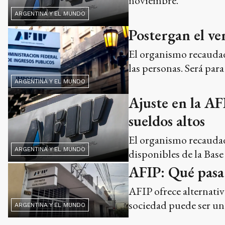
noviembre.
ARGENTINA Y EL MUNDO
Postergan el v
El organismo recaudad
las personas. Será par
ARGENTINA Y EL MUNDO
Ajuste en la AF
sueldos altos
El organismo recaudado
ARGENTINA Y EL MUNDO
disponibles de la Bas
AFIP: Qué pasa 
AFIP ofrece alternativ
sociedad puede ser una 
ARGENTINA Y EL MUNDO