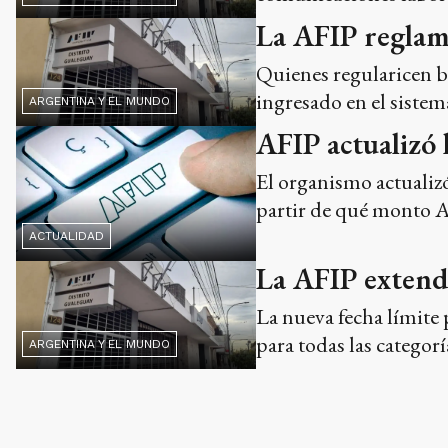
La AFIP reglame
Quienes regularicen b
ingresado en el sistem
ARGENTINA Y EL MUNDO
AFIP actualizó 
El organismo actualiz
partir de qué monto A
ACTUALIDAD
La AFIP extendi
La nueva fecha límite 
para todas las categor
ARGENTINA Y EL MUNDO