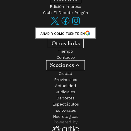
AÑADIR COMO FUENTE EN
Otros links
Tiempo
Contacto
Secciones
Ciudad
Provinciales
Actualidad
Judiciales
Deportes
Espectáculos
Editoriales
Necrológicas
El diario de Gualeguay - Desde 1901 al servicio de la Región -
Editorial Pregón SRL
- Diario
El Debate Pregón
© Todos los