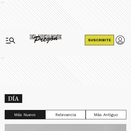
Ads
SUSCRIBITE
Ads
DÍA
Más Nuevo
Relevancia
Más Antiguo