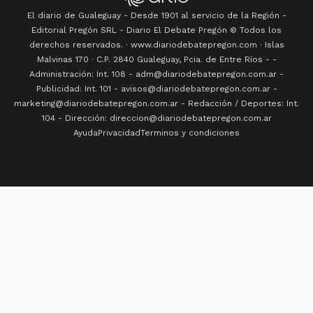
derechos reservados. · www.
diariodebatepregon.com
·
Islas
Malvinas 170
· C.P.
2840
Gualeguay
, Pcia. de
Entre Ríos
-
-
Administración: Int. 108 - adm@diariodebatepregon.com.ar -
Publicidad: Int. 101 - avisos@diariodebatepregon.com.ar -
marketing@diariodebatepregon.com.ar - Redacción / Deportes: Int.
104 - Dirección: direccion@diariodebatepregon.com.ar
Ayuda
Privacidad
Terminos y condiciones