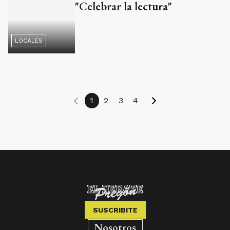
LOCALES
1
2
3
4
SUSCRIBITE
Nosotros
Edición Impresa
Club El Debate Pregón