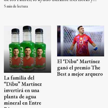
recibió un inesperado regalo.
5
min de lectura
El "Dibu" Martínez
ganó el premio The
Best a mejor arquero
La familia del
“Dibu” Martínez
invertirá en una
planta de agua
mineral en Entre