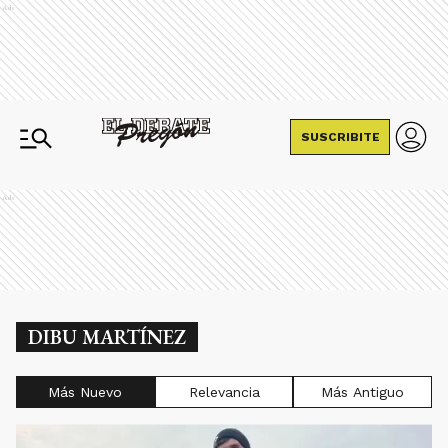
Ads
SUSCRIBITE
Ads
DIBU MARTÍNEZ
Más Nuevo
Relevancia
Más Antiguo