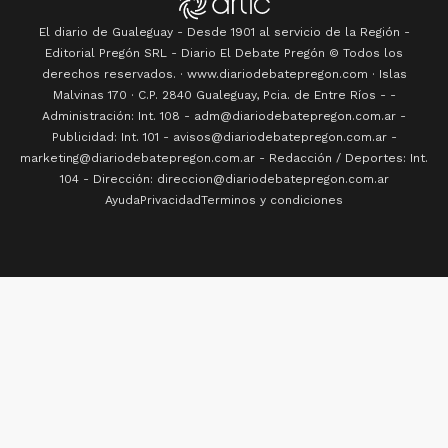
El diario de Gualeguay - Desde 1901 al servicio de la Región -
Editorial Pregón SRL
- Diario
El Debate Pregón
© Todos los
derechos reservados. · www.
diariodebatepregon.com
·
Islas
Malvinas 170
· C.P.
2840
Gualeguay
, Pcia. de
Entre Ríos
-
-
Administración: Int. 108 - adm@diariodebatepregon.com.ar -
Publicidad: Int. 101 - avisos@diariodebatepregon.com.ar -
marketing@diariodebatepregon.com.ar - Redacción / Deportes: Int.
104 - Dirección: direccion@diariodebatepregon.com.ar
Ayuda
Privacidad
Terminos y condiciones