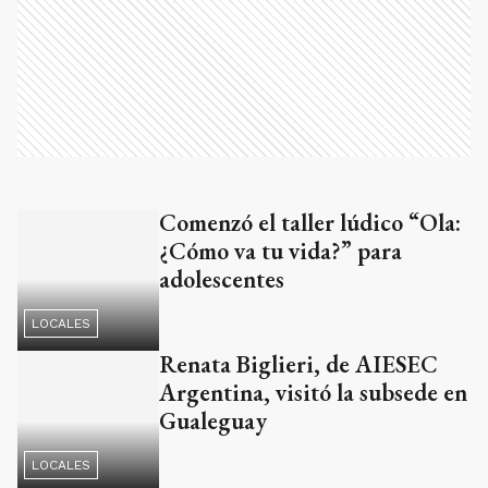
Comenzó el taller lúdico “Ola:
¿Cómo va tu vida?” para
adolescentes
LOCALES
Renata Biglieri, de AIESEC
Argentina, visitó la subsede en
Gualeguay
LOCALES
Bordet convocó a los jóvenes a
“hacer valer sus pensamientos
y sus ideas”
ACTUALIDAD