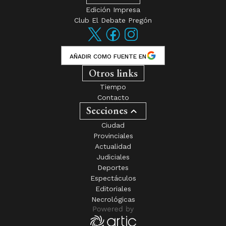
Otros links
Tiempo
Contacto
Secciones
Ciudad
Provinciales
Actualidad
Judiciales
Deportes
Espectáculos
Editoriales
Necrológicas
El diario de Gualeguay - Desde 1901 al servicio de la Región -
Editorial Pregón SRL
- Diario
El Debate Pregón
© Todos los
derechos reservados. · www.
diariodebatepregon.com
·
Islas
Malvinas 170
· C.P.
2840
Gualeguay
, Pcia. de
Entre Ríos
-
-
Administración: Int. 108 - adm@diariodebatepregon.com.ar -
Publicidad: Int. 101 - avisos@diariodebatepregon.com.ar -