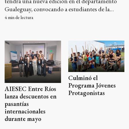
tendrá una nueva edición en el departamento
Gualeguay, convocando a estudiantes de la
Promo 2027 a participar de una propuesta que
4
min de lectura
combina capacitación, concientización vial,
trabajo en equipo y competencia
Culminó el
Programa Jóvenes
AIESEC Entre Ríos
Protagonistas
lanza descuentos en
pasantías
internacionales
durante mayo