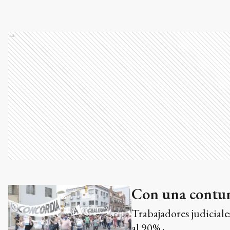
Ads
Con una contun
Trabajadores judiciale
al 90% ·