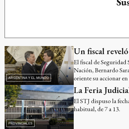
Sus
Un fiscal revel
El fiscal de Seguridad 
Nación, Bernardo Sara
oriente su accionar en
ARGENTINA Y EL MUNDO
La Feria Judicia
El STJ dispuso la fecha
habitual, de 7 a 13.
PROVINCIALES