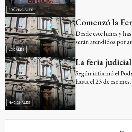
PROVINCIALES
Comenzó la Feri
Desde este lunes y hast
serán atendidos por a
LOCALES
La feria judicial
Según informó el Poder
hasta el 23 de ese mes.
NACIONALES