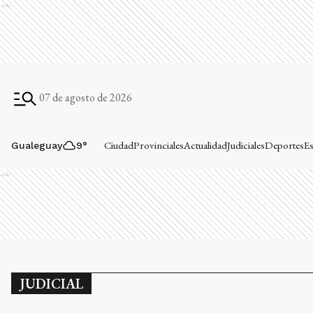
Ads
07 de agosto de 2026
Ciudad
Provinciales
Actualidad
Judiciales
Deportes
Es
Gualeguay
9
°
Ads
JUDICIAL