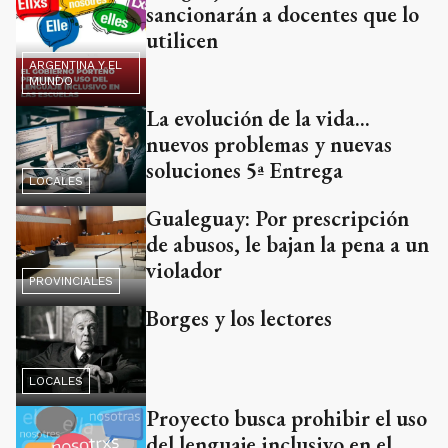
sancionarán a docentes que lo
utilicen
ARGENTINA Y EL
MUNDO
La evolución de la vida...
nuevos problemas y nuevas
soluciones 5ª Entrega
LOCALES
Gualeguay: Por prescripción
de abusos, le bajan la pena a un
violador
PROVINCIALES
Borges y los lectores
LOCALES
Proyecto busca prohibir el uso
del lenguaje inclusivo en el