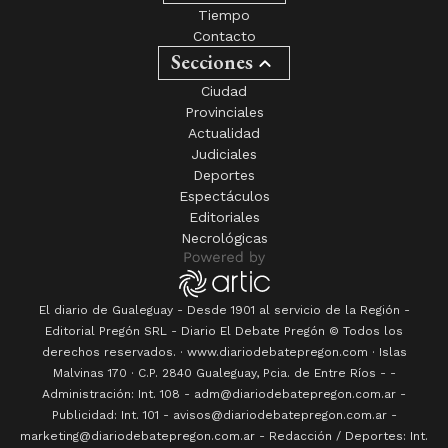
Tiempo
Contacto
Secciones
Ciudad
Provinciales
Actualidad
Judiciales
Deportes
Espectáculos
Editoriales
Necrológicas
El diario de Gualeguay - Desde 1901 al servicio de la Región -
Editorial Pregón SRL
- Diario
El Debate Pregón
© Todos los
derechos reservados. · www.
diariodebatepregon.com
·
Islas
Malvinas 170
· C.P.
2840
Gualeguay
, Pcia. de
Entre Ríos
-
-
Administración: Int. 108 - adm@diariodebatepregon.com.ar -
Publicidad: Int. 101 - avisos@diariodebatepregon.com.ar -
marketing@diariodebatepregon.com.ar - Redacción / Deportes: Int.