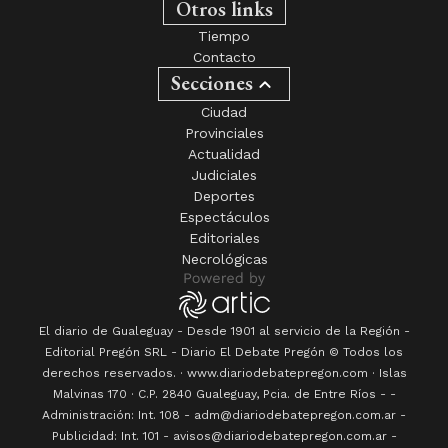
Otros links
Tiempo
Contacto
Secciones
Ciudad
Provinciales
Actualidad
Judiciales
Deportes
Espectáculos
Editoriales
Necrológicas
El diario de Gualeguay - Desde 1901 al servicio de la Región -
Editorial Pregón SRL
- Diario
El Debate Pregón
© Todos los
derechos reservados. · www.
diariodebatepregon.com
·
Islas
Malvinas 170
· C.P.
2840
Gualeguay
, Pcia. de
Entre Ríos
-
-
Administración: Int. 108 - adm@diariodebatepregon.com.ar -
Publicidad: Int. 101 - avisos@diariodebatepregon.com.ar -