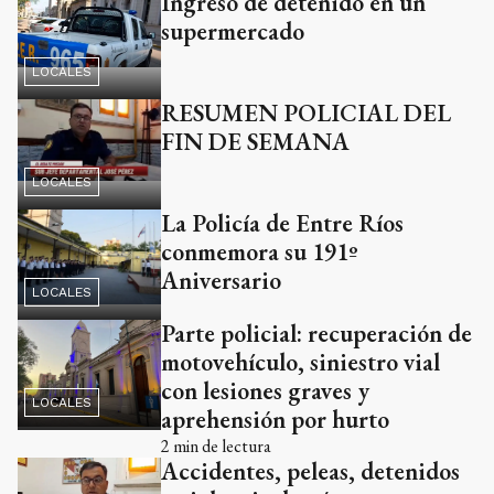
Ingreso de detenido en un
supermercado
LOCALES
RESUMEN POLICIAL DEL
FIN DE SEMANA
LOCALES
La Policía de Entre Ríos
conmemora su 191º
Aniversario
LOCALES
Parte policial: recuperación de
motovehículo, siniestro vial
con lesiones graves y
LOCALES
aprehensión por hurto
2
min de lectura
Accidentes, peleas, detenidos