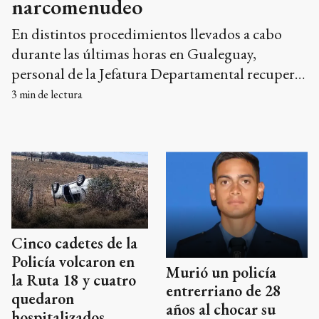
narcomenudeo
En distintos procedimientos llevados a cabo
durante las últimas horas en Gualeguay,
personal de la Jefatura Departamental recuperó
elementos denunciados como sustraídos,
3
min de lectura
concretó allanamientos vinculados a causas por
hurto y realizó un operativo por presunto
narcomenudeo que culminó con dos personas
detenidas.
Cinco cadetes de la
Policía volcaron en
Murió un policía
la Ruta 18 y cuatro
entrerriano de 28
quedaron
años al chocar su
hospitalizados