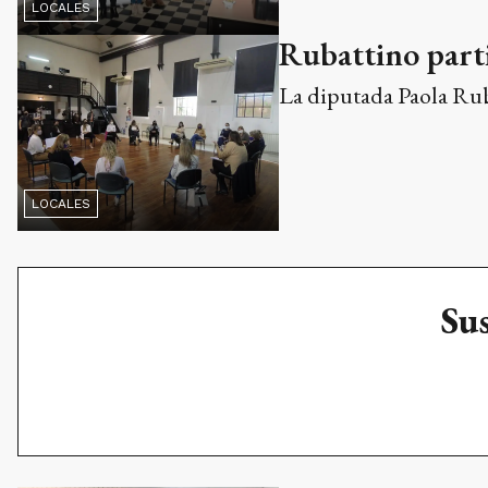
LOCALES
Rubattino parti
La diputada Paola Ruba
LOCALES
Sus