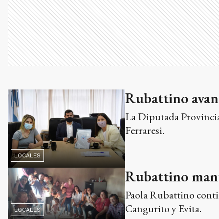
Rubattino avan
La Diputada Provincial
Ferraresi.
LOCALES
Rubattino mant
Paola Rubattino contin
Cangurito y Evita.
LOCALES