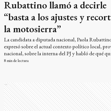
Rubattino llamó a decirle
“basta a los ajustes y recor
la motosierra”
La candidata a diputada nacional, Paola Rubattino
expresó sobre el actual contexto político local, pro
nacional, sobre la interna del PJ y habló de qué qu
hacer en caso de ingresar al Congreso.
8
min de lectura
Ads