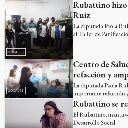
Rubattino hizo 
Ruiz
La diputada Paola Rub
al Taller de Panificac
LOCALES
Centro de Salu
refacción y amp
La diputada Paola Rub
LOCALES
importante refacción 
Rubattino se re
El Rubattino, mantuvo
Desarrollo Social