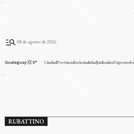
Ads
08 de agosto de 2026
Ciudad
Provinciales
Actualidad
Judiciales
Deportes
Es
Gualeguay
5
°
Ads
RUBATTINO