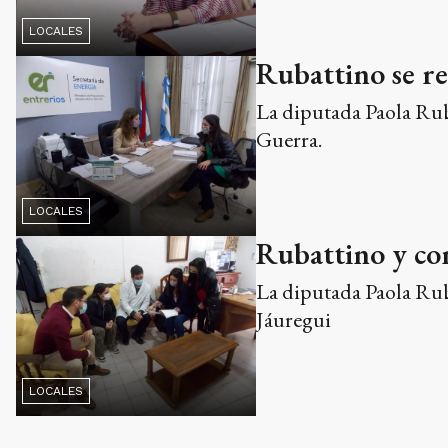
LOCALES
Rubattino se re
La diputada Paola Rub
Guerra.
LOCALES
Rubattino y con
La diputada Paola Rub
Jáuregui
LOCALES