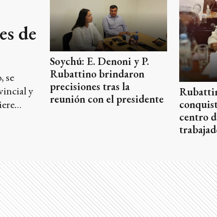
tes de
Soychú: E. Denoni y P.
Rubattino brindaron
, se
precisiones tras la
vincial y
Rubattin
reunión con el presidente
iere
conquist
centro d
trabajad