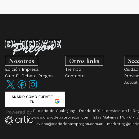
Nosotros
Otros links
Sec
Edición Impresa
Tiempo
Ciudad
Club El Debate Pregón
Contacto
Provinc
Actual
AÑADIR COMO FUENTE
EN
El diario de Gualeguay - Desde 1901 al servicio de la Re
www.
diariodebatepregon.com
·
Islas Malvinas 170
· C.P.
2
- avisos@diariodebatepregon.com.ar - marketing@diario