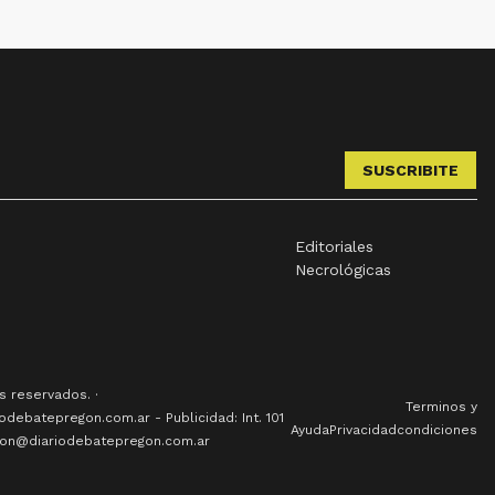
SUSCRIBITE
Editoriales
Necrológicas
 reservados. ·
Terminos y
odebatepregon.com.ar - Publicidad: Int. 101
Ayuda
Privacidad
condiciones
cion@diariodebatepregon.com.ar