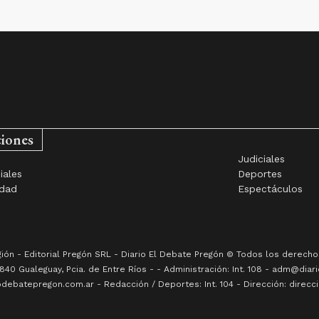
ciones
Judiciales
iales
Deportes
idad
Espectáculos
gión -
Editorial Pregón SRL
- Diario
El Debate Pregón
© Todos los derechos
840
Gualeguay
, Pcia. de
Entre Ríos
-
- Administración: Int. 108 - adm@diari
debatepregon.com.ar - Redacción / Deportes: Int. 104 - Dirección: direc