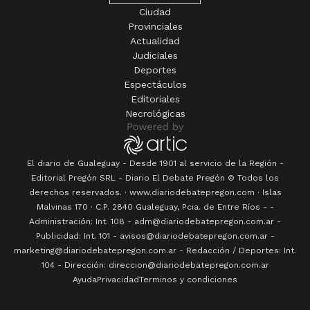
Ciudad
Provinciales
Actualidad
Judiciales
Deportes
Espectáculos
Editoriales
Necrológicas
El diario de Gualeguay - Desde 1901 al servicio de la Región -
Editorial Pregón SRL
- Diario
El Debate Pregón
© Todos los
derechos reservados. · www.
diariodebatepregon.com
·
Islas
Malvinas 170
· C.P.
2840
Gualeguay
, Pcia. de
Entre Ríos
-
-
Administración: Int. 108 - adm@diariodebatepregon.com.ar -
Publicidad: Int. 101 - avisos@diariodebatepregon.com.ar -
marketing@diariodebatepregon.com.ar - Redacción / Deportes: Int.
104 - Dirección: direccion@diariodebatepregon.com.ar
Ayuda
Privacidad
Terminos y condiciones