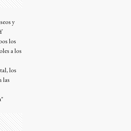
aseos y
 Y
bos los
les a los
al, los
n las
a"