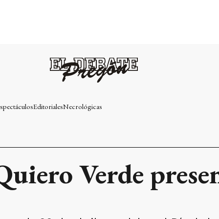
spectáculos
Editoriales
Necrológicas
uiero Verde presen