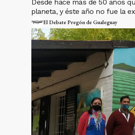
Desde hace más de 50 años que c
planeta, y éste año no fue la e
El Debate Pregón de Gualeguay