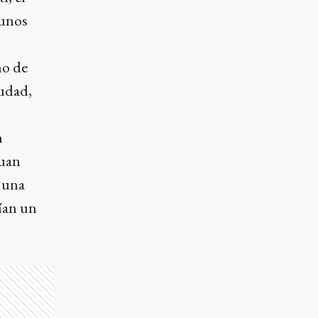
 unos
ho de
iudad,
n
Juan
e una
ían un