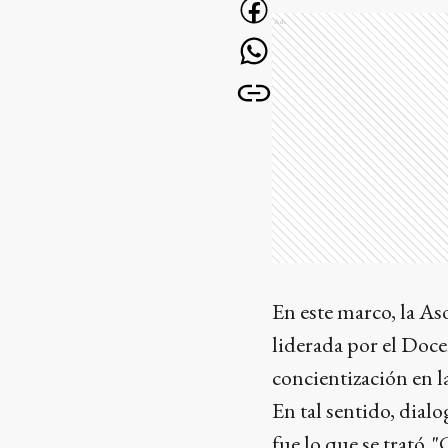
Ads
En este marco, la A
liderada por el Doc
concientización en l
En tal sentido, dia
fue lo que se trató. 