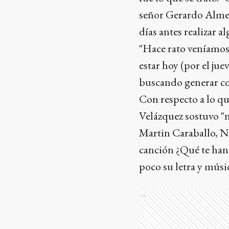
señor Gerardo Almei
días antes realizar a
"Hace rato veníamos
estar hoy (por el juev
buscando generar co
Con respecto a lo q
Velázquez sostuvo "
Martin Caraballo, Na
canción ¿Qué te han
poco su letra y músi
Ads