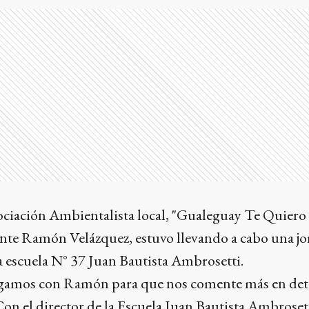
sociación Ambientalista local, "Gualeguay Te Quiero
ente Ramón Velázquez, estuvo llevando a cabo una j
a escuela N° 37 Juan Bautista Ambrosetti.
logamos con Ramón para que nos comente más en det
"Con el director de la Escuela Juan Bautista Ambrosett