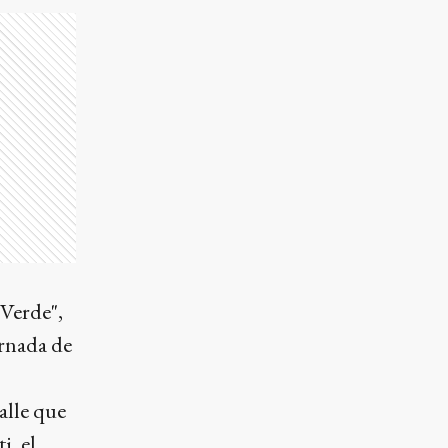
 Verde",
ornada de
alle que
i, el