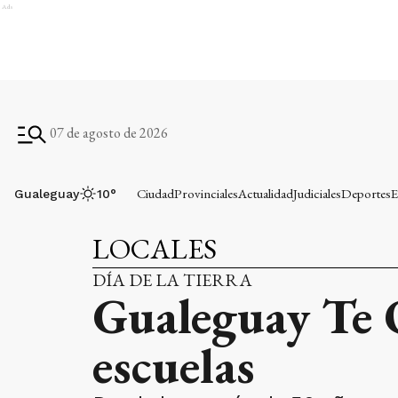
Ads
07 de agosto de 2026
Ciudad
Provinciales
Actualidad
Judiciales
Deportes
E
Gualeguay
10
°
LOCALES
DÍA DE LA TIERRA
Gualeguay Te Q
escuelas