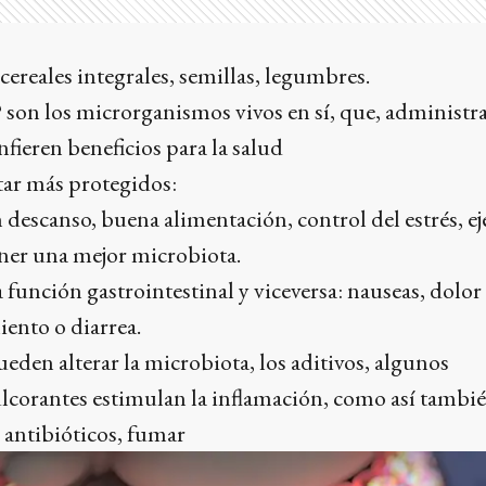
cereales integrales, semillas, legumbres.
?
son los microrganismos vivos en sí, que, administr
fieren beneficios para la salud
tar más protegidos:
 descanso, buena alimentación, control del estrés, eje
ener una mejor microbiota.
 función gastrointestinal y viceversa: nauseas, dolor
iento o diarrea.
ueden alterar la microbiota, los aditivos, algunos
lcorantes estimulan la inflamación, como así tambi
antibióticos, fumar