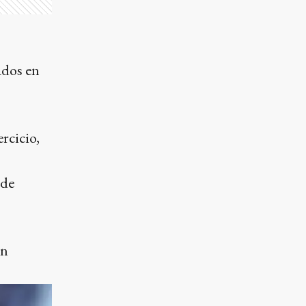
ados en
rcicio,
 de
én