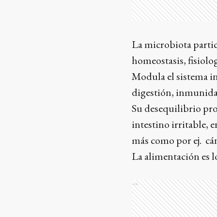
La microbiota parti
homeostasis, fisiolog
Modula el sistema i
digestión, inmunida
Su desequilibrio pr
intestino irritable,
más como por ej. cán
La alimentación es 
Ads