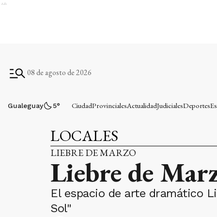
Ads
08 de agosto de 2026
Ciudad
Provinciales
Actualidad
Judiciales
Deportes
Es
Gualeguay
5
°
LOCALES
LIEBRE DE MARZO
Liebre de Mar
El espacio de arte dramático L
Sol"