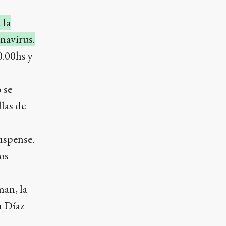
 la
onavirus.
0.00hs y
 se
las de
uspense.
dos
an, la
n Díaz