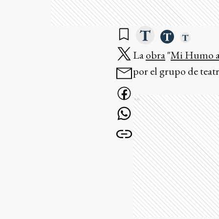
La
obra
"
Mi Humo al
por el grupo de teat
Ads