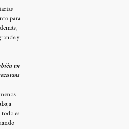
tarias
anto para
Además,
grande y
bién en
recursos
 menos
abaja
 todo es
 cuando