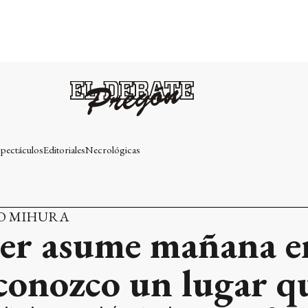
pectáculos
Editoriales
Necrológicas
LO MIHURA
ier asume mañana e
conozco un lugar qu