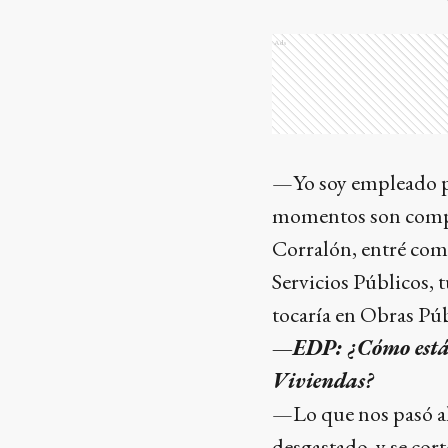
Ads
—Yo soy empleado pú
momentos son comple
Corralón, entré como 
Servicios Públicos, 
tocaría en Obras Púb
—EDP: ¿Cómo está l
Viviendas?
—Lo que nos pasó al
desgastado, y se co