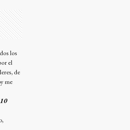
dos los
or el
leres, de
oy me
210
o,