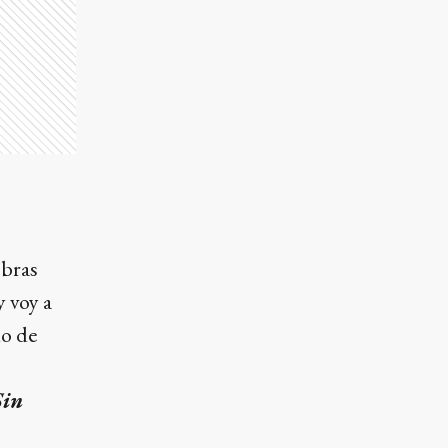
Obras
y voy a
io de
Sin