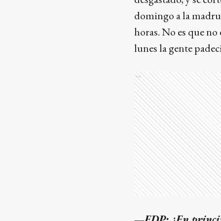
domingo a la madruga
horas. No es que no
lunes la gente padeci
Ads
—EDP: ¿En principi