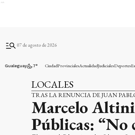
Ads
07 de agosto de 2026
Ciudad
Provinciales
Actualidad
Judiciales
Deportes
Es
Gualeguay
7
°
LOCALES
TRAS LA RENUNCIA DE JUAN PAB
Marcelo Altin
Públicas: “No 