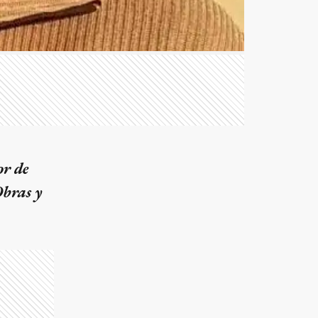
or de
Obras y