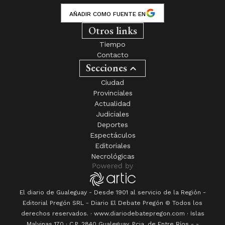
AÑADIR COMO FUENTE EN
Otros links
Tiempo
Contacto
Secciones
Ciudad
Provinciales
Actualidad
Judiciales
Deportes
Espectáculos
Editoriales
Necrológicas
El diario de Gualeguay - Desde 1901 al servicio de la Región -
Editorial Pregón SRL
- Diario
El Debate Pregón
© Todos los
derechos reservados. · www.
diariodebatepregon.com
·
Islas
Malvinas 170
· C.P.
2840
Gualeguay
, Pcia. de
Entre Ríos
-
-