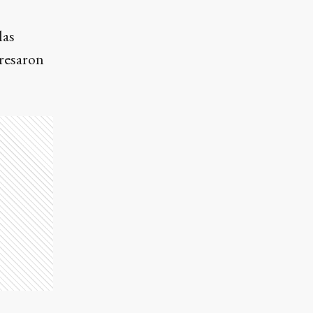
las
presaron