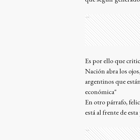
Ads
Es por ello que crit
Nación abra los ojos
argentinos que están
económica"
En otro párrafo, fel
está al frente de es
Ads