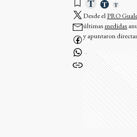
Desde el
PRO Guale
últimas
medidas
anu
y apuntaron directa
Ads