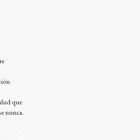
ue
ción
salud que
se nunca.