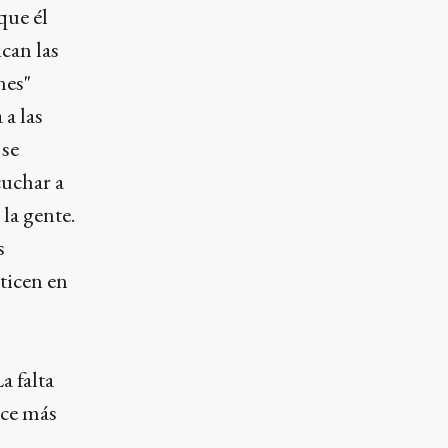
que él
can las
nes"
 a las
 se
cuchar a
la gente.
s
ticen en
a falta
ace más