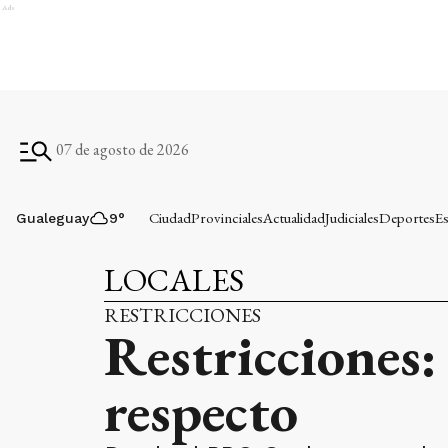
Ads
07 de agosto de 2026
Ciudad
Provinciales
Actualidad
Judiciales
Deportes
Es
Gualeguay
9
°
LOCALES
RESTRICCIONES
Restricciones:
respecto