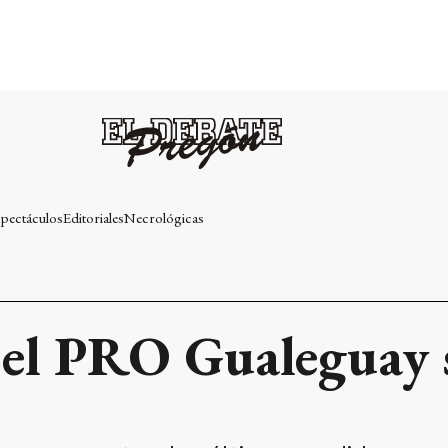
pectáculos
Editoriales
Necrológicas
 el PRO Gualeguay s