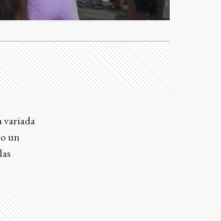
 variada
do un
las