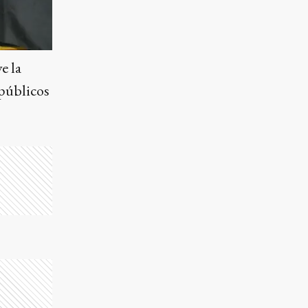
e la
 públicos