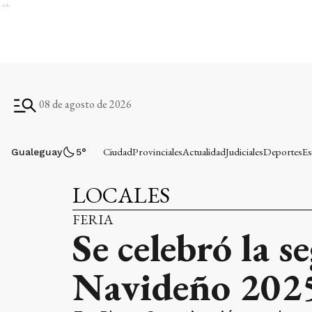
Ads
08 de agosto de 2026
Ciudad
Provinciales
Actualidad
Judiciales
Deportes
Es
Gualeguay
5
°
LOCALES
FERIA
Se celebró la 
Navideño 2025