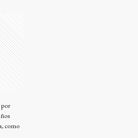
a por
iños
ta, como