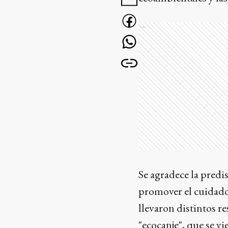
Ads
Se agradece la predis
promover el cuidado
llevaron distintos r
"ecocanje", que se vi