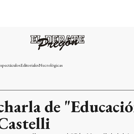
spectáculos
Editoriales
Necrológicas
 charla de "Educaci
Castelli