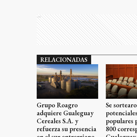
Ads
RELACIONADAS
Grupo Roagro
Se sortearo
adquiere Gualeguay
potenciales
Cereales S.A. y
populares 
refuerza su presencia
800 corres
en el sur entrerriano
Gualeguay