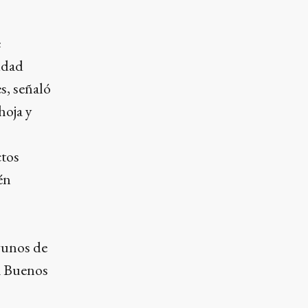
e
idad
s, señaló
hoja y
ctos
én
lgunos de
 a Buenos