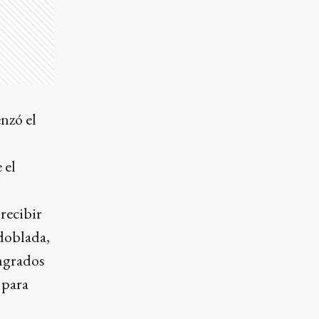
nzó el
 el
recibir
doblada,
angrados
 para