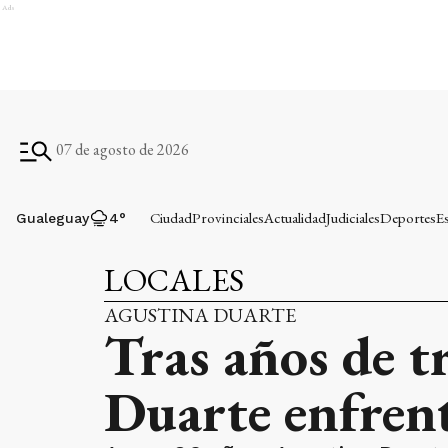
Ads
07 de agosto de 2026
Ciudad
Provinciales
Actualidad
Judiciales
Deportes
E
Gualeguay
4
°
LOCALES
AGUSTINA DUARTE
Tras años de t
Duarte enfren