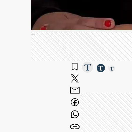
Ads
Ads