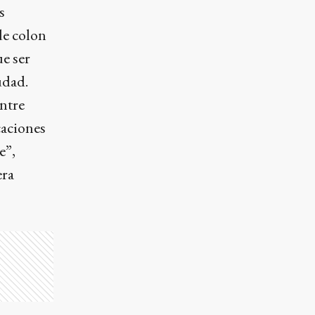
s
de colon
e ser
udad.
ntre
caciones
e”,
era