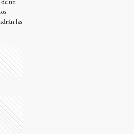
o de un
los
ndrán las