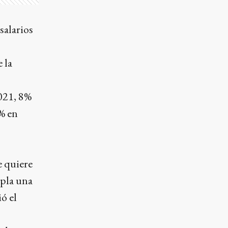
salarios
 la
2021, 8%
8% en
e quiere
mpla una
ó el