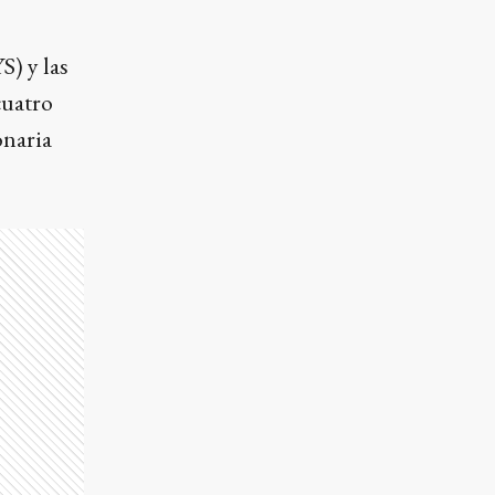
S) y las
cuatro
onaria